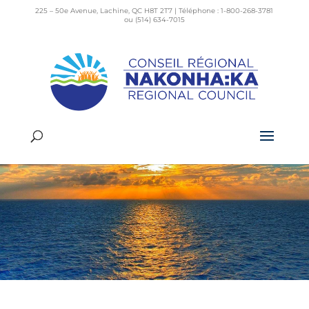
225 – 50e Avenue, Lachine, QC H8T 2T7 | Téléphone : 1-800-268-3781
ou (514) 634-7015