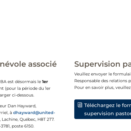
névole associé
Supervision pa
Veuillez envoyer le formul
Responsable des relations p
PBA est désormais le
1er
Pour en savoir plus, veuille
nt (pour la période du 1er
harger ci-dessous.
Téléchargez le for
steur Dan Hayward,
riel, à
dhayward@united-
supervision pastor
, Lachine, Québec, H8T 2T7.
3781, poste 6150.