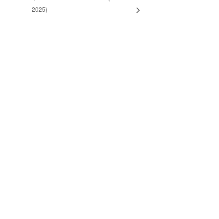
2025)
CONSEIL RÉGIONAL
NAKONHA:KA REGIONAL
COUNCIL