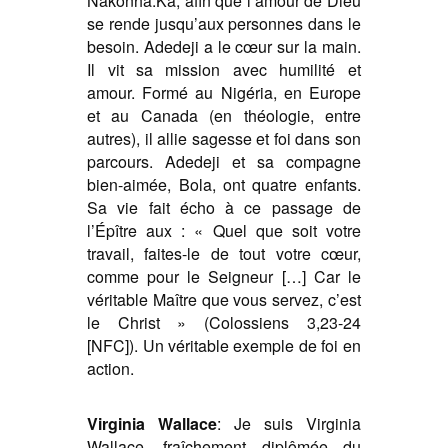
Nakonha:Ka, afin que l’amour de Dieu
se rende jusqu’aux personnes dans le
besoin. Adedeji a le cœur sur la main.
Il vit sa mission avec humilité et
amour. Formé au Nigéria, en Europe
et au Canada (en théologie, entre
autres), il allie sagesse et foi dans son
parcours. Adedeji et sa compagne
bien-aimée, Bola, ont quatre enfants.
Sa vie fait écho à ce passage de
l’Épître aux : « Quel que soit votre
travail, faites-le de tout votre cœur,
comme pour le Seigneur […] Car le
véritable Maître que vous servez, c’est
le Christ » (Colossiens 3,23-24
[NFC]). Un véritable exemple de foi en
action.
Virginia Wallace
:
Je suis Virginia
Wallace, fraîchement diplômée du