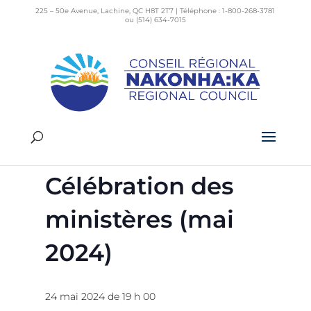
225 – 50e Avenue, Lachine, QC H8T 2T7 | Téléphone : 1-800-268-3781
ou (514) 634-7015
« Tous les Évènements
Cet évènement est passé.
Culte de
Célébration des
ministères (mai
2024)
24 mai 2024 de 19 h 00