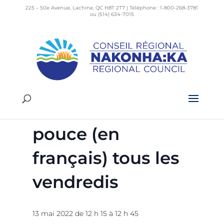
225 – 50e Avenue, Lachine, QC H8T 2T7 | Téléphone : 1-800-268-3781
ou (514) 634-7015
« Tous les Évènements
Cet évènement est passé.
La Parole sur le
pouce (en
français) tous les
vendredis
13 mai 2022 de 12 h 15
à
12 h 45