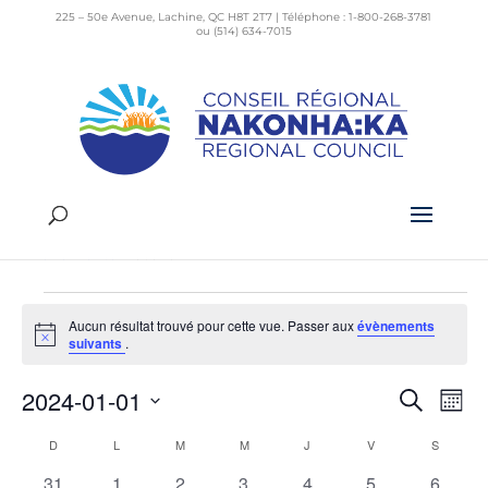
225 – 50e Avenue, Lachine, QC H8T 2T7 | Téléphone : 1-800-268-3781
ou (514) 634-7015
atelier
Évènements
atelier
Évènements
Aucun résultat trouvé pour cette vue. Passer aux
évènements
Notice
suivants
.
2024-01-01
Recherch
Mois
Rech
Na
Sélectionnez
de
et
D
DIMANCHE
L
LUNDI
M
MARDI
M
MERCREDI
J
JEUDI
V
VENDREDI
S
SAMEDI
une
vu
Calendrier
date.
0
0
0
0
0
0
0
31
1
2
3
4
5
6