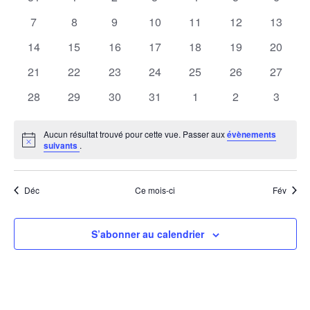
navig
Év
de
évènements
évènements
évènements
évènements
évènements
évènements
évènem
de
0
0
0
0
0
0
0
7
8
9
10
11
12
13
Évènements
évènements
évènements
évènements
évènements
évènements
évènements
évènem
vues
0
0
0
0
0
0
0
14
15
16
17
18
19
20
évènements
évènements
évènements
évènements
évènements
évènements
Évèn
évènem
0
0
0
0
0
0
0
21
22
23
24
25
26
27
évènements
évènements
évènements
évènements
évènements
évènements
évènem
0
0
0
0
0
0
0
28
29
30
31
1
2
3
évènements
évènements
évènements
évènements
évènements
évènements
évènem
Aucun résultat trouvé pour cette vue. Passer aux
évènements
Notice
suivants
.
Déc
Ce mois-ci
Fév
S’abonner au calendrier