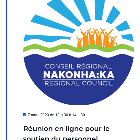
Évèn
Mis
7 mars 2023 de 13 h 30
à
14 h 30
en
avant
Réunion en ligne pour le
soutien du personnel