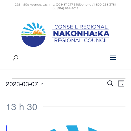
225 – 50e Avenue, Lachine, QC H8T 2T7 | Téléphone : 1-800-268-3781
ou (514) 634-7015
EN LIGNE
Évènements
EN LIGNE
Évènements
2023-03-07
Recherch
Jour
Rech
Na
for
Sélectionnez
de
et
une
7
vu
13 h 30
date.
navig
Év
mars
de
2023
vues