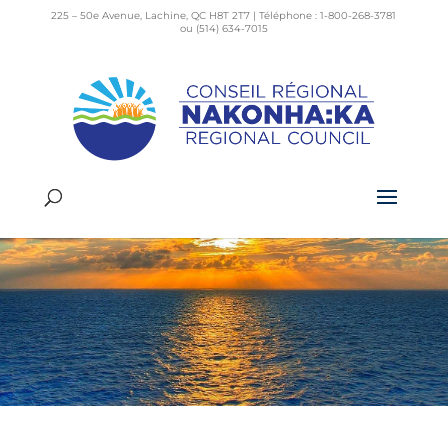
225 – 50e Avenue, Lachine, QC H8T 2T7 | Téléphone : 1-800-268-3781
ou (514) 634-7015