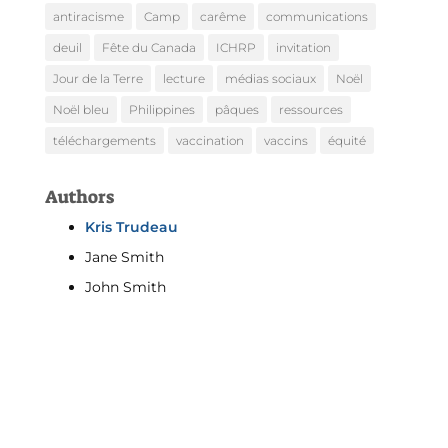
antiracisme
Camp
carême
communications
deuil
Fête du Canada
ICHRP
invitation
Jour de la Terre
lecture
médias sociaux
Noël
Noël bleu
Philippines
pâques
ressources
téléchargements
vaccination
vaccins
équité
Authors
Kris Trudeau
Jane Smith
John Smith