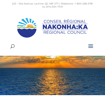
225 – 50e Avenue, Lachine, QC H8T 2T7 | Téléphone : 1-800-268-3781
ou (514) 634-7015