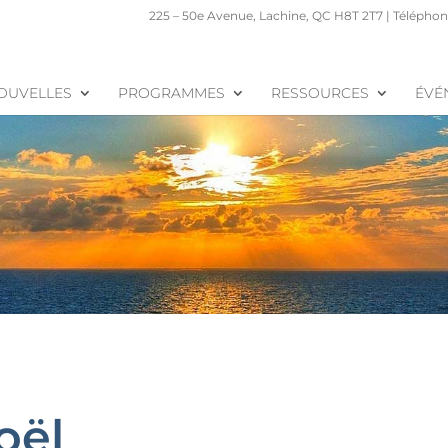
225 – 50e Avenue, Lachine, QC H8T 2T7 | Téléphone
OUVELLES
PROGRAMMES
RESSOURCES
ÉVÉ
oël