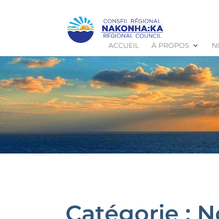
ACCUEIL
À PROPOS
N
Catégorie :
N