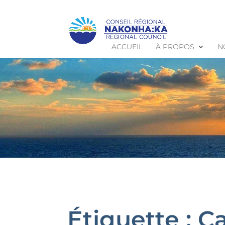
ACCUEIL
À PROPOS
N
Étiquette :
C