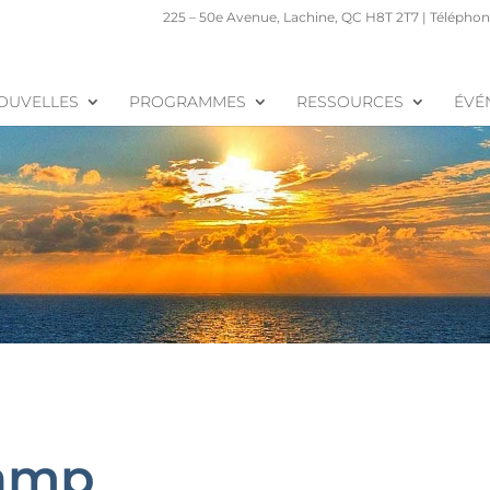
225 – 50e Avenue, Lachine, QC H8T 2T7 | Téléphone
OUVELLES
PROGRAMMES
RESSOURCES
ÉVÉ
amp